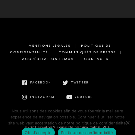
MENTIONS LÉGALES
POLITIQUE DE
CONFIDENTIALITÉ
COMMUNIQUÉS DE PRESSE
ACCRÉDITATION FEMUA
CONTACTS
FACEBOOK
TWITTER
INSTAGRAM
YOUTUBE
Nous utilisons des cookies afin de vous fournir la meilleure
expérience de navigation possible. Continuer à utiliser notre
site web vaut acceptation de notre politique de confidentialité.
© 2023 Festival des Musiques Urbaines d'Anoumabo (FEMUA)
OK, J'accepte
Politique de confidentialité