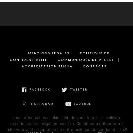
MENTIONS LÉGALES
POLITIQUE DE
CONFIDENTIALITÉ
COMMUNIQUÉS DE PRESSE
ACCRÉDITATION FEMUA
CONTACTS
FACEBOOK
TWITTER
INSTAGRAM
YOUTUBE
Nous utilisons des cookies afin de vous fournir la meilleure
expérience de navigation possible. Continuer à utiliser notre
site web vaut acceptation de notre politique de confidentialité.