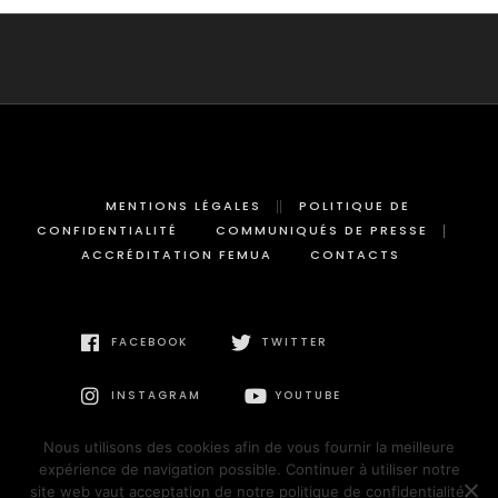
MENTIONS LÉGALES
POLITIQUE DE
CONFIDENTIALITÉ
COMMUNIQUÉS DE PRESSE
ACCRÉDITATION FEMUA
CONTACTS
FACEBOOK
TWITTER
INSTAGRAM
YOUTUBE
Nous utilisons des cookies afin de vous fournir la meilleure
expérience de navigation possible. Continuer à utiliser notre
site web vaut acceptation de notre politique de confidentialité.