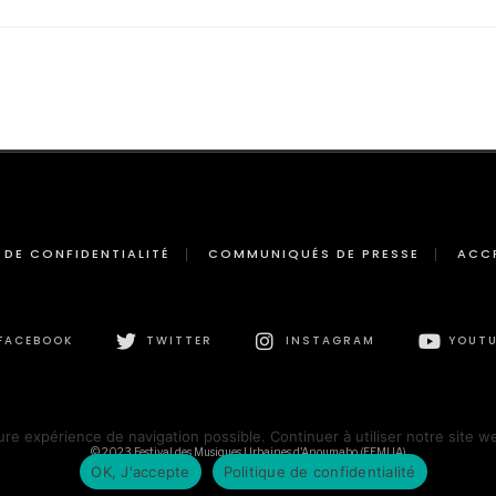
 DE CONFIDENTIALITÉ
COMMUNIQUÉS DE PRESSE
ACC
FACEBOOK
TWITTER
INSTAGRAM
YOUTU
ure expérience de navigation possible. Continuer à utiliser notre site w
© 2023 Festival des Musiques Urbaines d'Anoumabo (FEMUA)
OK, J'accepte
Politique de confidentialité