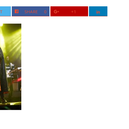
T
SHARE
0
+1