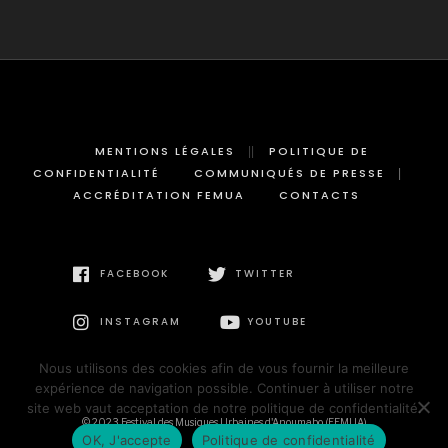
MENTIONS LÉGALES
POLITIQUE DE
CONFIDENTIALITÉ
COMMUNIQUÉS DE PRESSE
ACCRÉDITATION FEMUA
CONTACTS
FACEBOOK
TWITTER
INSTAGRAM
YOUTUBE
Nous utilisons des cookies afin de vous fournir la meilleure
expérience de navigation possible. Continuer à utiliser notre
site web vaut acceptation de notre politique de confidentialité.
© 2023 Festival des Musiques Urbaines d'Anoumabo (FEMUA)
OK, J'accepte
Politique de confidentialité