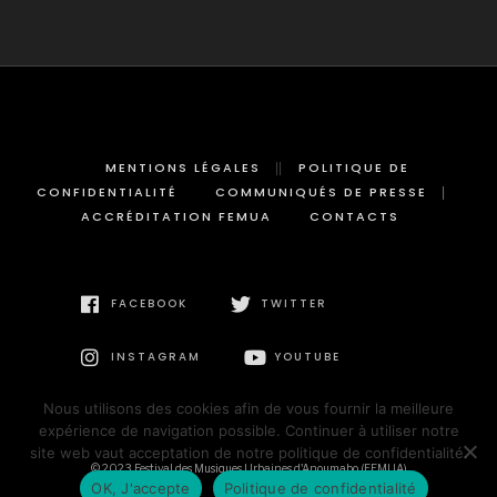
MENTIONS LÉGALES
POLITIQUE DE
CONFIDENTIALITÉ
COMMUNIQUÉS DE PRESSE
ACCRÉDITATION FEMUA
CONTACTS
FACEBOOK
TWITTER
INSTAGRAM
YOUTUBE
Nous utilisons des cookies afin de vous fournir la meilleure
expérience de navigation possible. Continuer à utiliser notre
site web vaut acceptation de notre politique de confidentialité.
© 2023 Festival des Musiques Urbaines d'Anoumabo (FEMUA)
OK, J'accepte
Politique de confidentialité