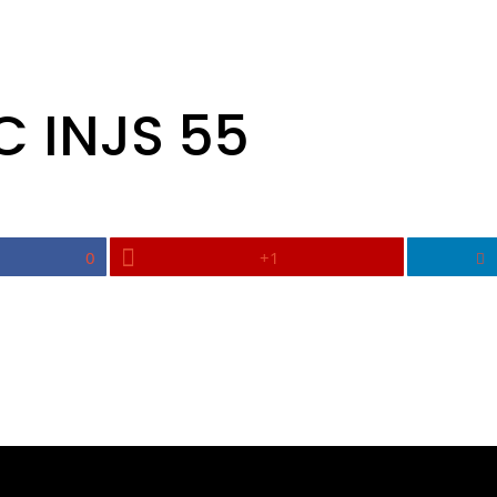
C INJS 55
0
+1