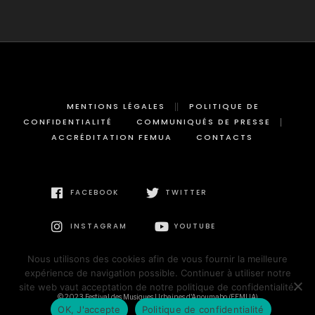
MENTIONS LÉGALES
POLITIQUE DE
CONFIDENTIALITÉ
COMMUNIQUÉS DE PRESSE
ACCRÉDITATION FEMUA
CONTACTS
FACEBOOK
TWITTER
INSTAGRAM
YOUTUBE
Nous utilisons des cookies afin de vous fournir la meilleure
expérience de navigation possible. Continuer à utiliser notre
site web vaut acceptation de notre politique de confidentialité.
© 2023 Festival des Musiques Urbaines d'Anoumabo (FEMUA)
OK, J'accepte
Politique de confidentialité