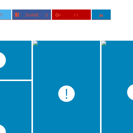
T
SHARE
0
+1