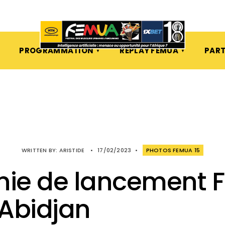
PROGRAMMATION
REPLAY FEMUA
PART
WRITTEN BY:
ARISTIDE
•
17/02/2023
•
PHOTOS FEMUA 15
ie de lancement 
 Abidjan