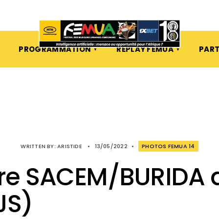
PROGRAMMATION
REPLAY FEMUA
PART
WRITTEN BY:
ARISTIDE
•
13/05/2022
•
PHOTOS FEMUA 14
re SACEM/BURIDA d
JS)