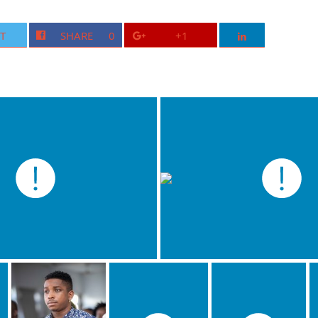
T
SHARE
0
+1