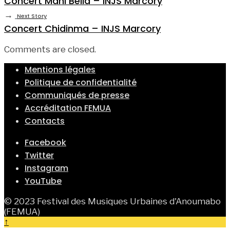
Concert Mani Bella – INJS Marcory
→
Next Story
Concert Chidinma – INJS Marcory
Comments are closed.
Mentions légales
Politique de confidentialité
Communiqués de presse
Accréditation FEMUA
Contacts
Facebook
Twitter
Instagram
YouTube
© 2023 Festival des Musiques Urbaines d'Anoumabo
(FEMUA)
↑