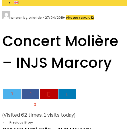
Written by:
Aristide
•
27/04/2019
•
Photos FEMUA 12
Concert Molière
– INJS Marcory
0
(Visited 62 times, 1 visits today)
←
Previous Story