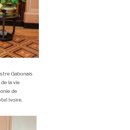
istre Gabonais
de la vie
monie de
el Ivoire.