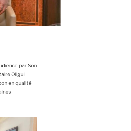
 audience par Son
aire Oligui
bon en qualité
aines