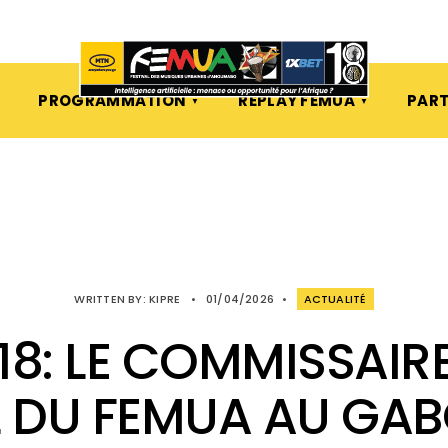
PROGRAMMATION
REPLAY FEMUA
PART
WRITTEN BY:
KIPRE
•
01/04/2026
•
ACTUALITÉ
8: LE COMMISSAIR
 DU FEMUA AU GA