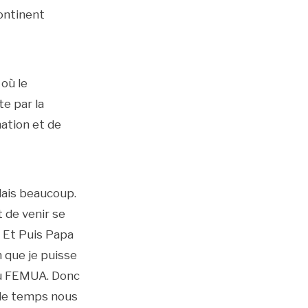
continent
où le
e par la
nation et de
rlais beaucoup.
t de venir se
. Et Puis Papa
 que je puisse
 du FEMUA. Donc
 le temps nous