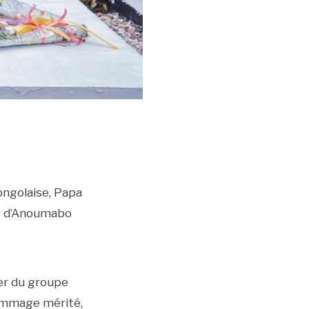
congolaise, Papa
es d’Anoumabo
ader du groupe
hommage mérité,