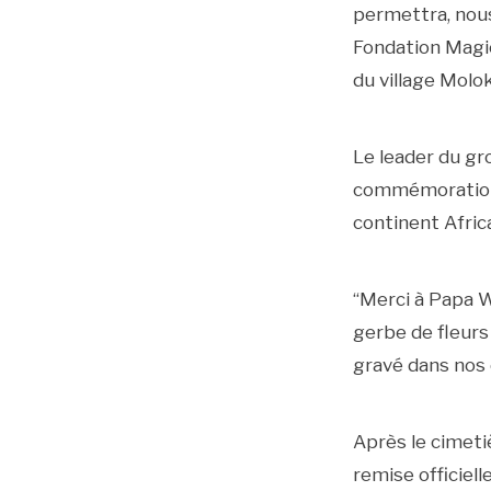
permettra, nous
Fondation Magic
du village Molok
Le leader du gr
commémoration d
continent Africa
“Merci à Papa We
gerbe de fleurs
gravé dans nos 
Après le cimeti
remise officiell