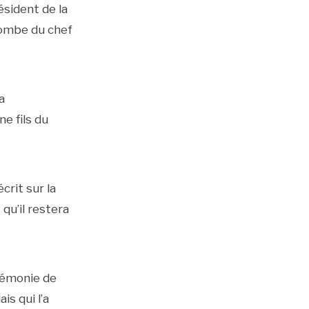
ésident de la
tombe du chef
a
e fils du
crit sur la
qu’il restera
érémonie de
is qui l’a