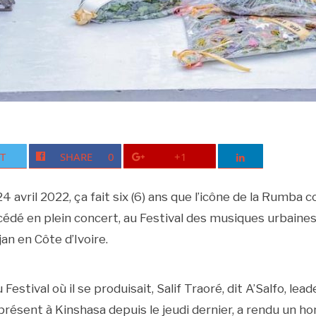
T
SHARE
0
+1
24 avril 2022, ça fait six (6) ans que l’icône de la Rumba 
édé en plein concert, au Festival des musiques urbain
an en Côte d’Ivoire.
Festival où il se produisait, Salif Traoré, dit A’Salfo, le
résent à Kinshasa depuis le jeudi dernier, a rendu un 