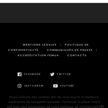
MENTIONS LÉGALES
POLITIQUE DE
CONFIDENTIALITÉ
COMMUNIQUÉS DE PRESSE
ACCRÉDITATION FEMUA
CONTACTS
FACEBOOK
TWITTER
INSTAGRAM
YOUTUBE
Nous utilisons des cookies afin de vous fournir la meilleure
expérience de navigation possible. Continuer à utiliser notre
site web vaut acceptation de notre politique de confidentialité.