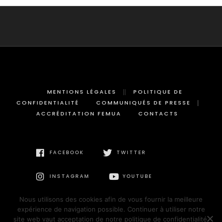
MENTIONS LÉGALES
POLITIQUE DE
CONFIDENTIALITÉ
COMMUNIQUÉS DE PRESSE
ACCRÉDITATION FEMUA
CONTACTS
FACEBOOK
TWITTER
INSTAGRAM
YOUTUBE
Nous utilisons des cookies afin de vous fournir la meilleure
expérience de navigation possible. Continuer à utiliser notre
site web vaut acceptation de notre politique de confidentialité.