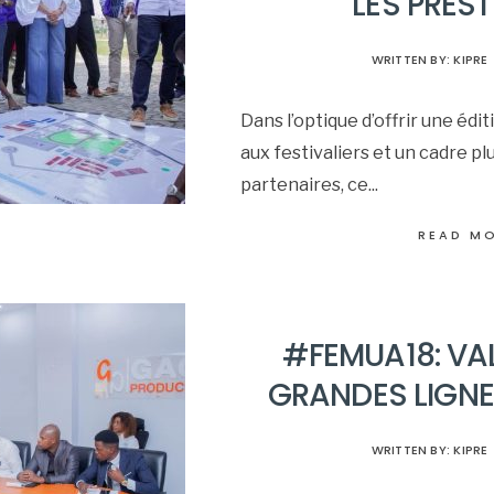
LES PRES
WRITTEN BY:
KIPRE
Dans l’optique d’offrir une édi
aux festivaliers et un cadre p
partenaires, ce
...
READ M
#FEMUA18: VA
GRANDES LIGNES
WRITTEN BY:
KIPRE