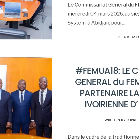
Le Commissariat Général du FE
mercredi 04 mars 2026, au siè
System, à Abidjan, pour
...
READ M
#FEMUA18: LE 
GENERAL du FE
PARTENAIRE L
IVOIRIENNE D
WRITTEN BY:
KIPRE
Dans le cadre de la traditionn