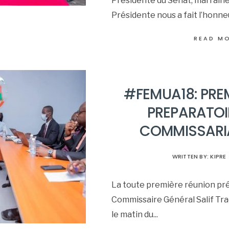
Présidente du Sénat, marrai
Présidente nous a fait l’honne
READ M
#FEMUA18: PRE
PREPARATOI
COMMISSARI
WRITTEN BY:
KIPRE
La toute première réunion pré
Commissaire Général Salif Trao
le matin du
...