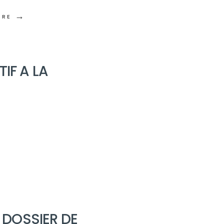
→
ORE
IF A LA
 DOSSIER DE