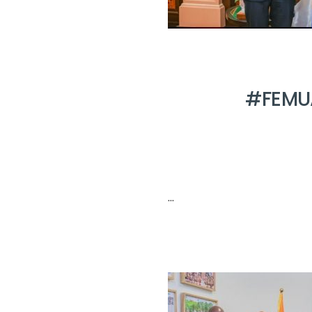
#FEMUA
...