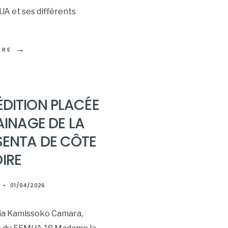
A et ses différents
→
ORE
ÉDITION PLACÉE
AINAGE DE LA
SENTA DE CÔTE
OIRE
•
01/04/2026
ia Kamissoko Camara,