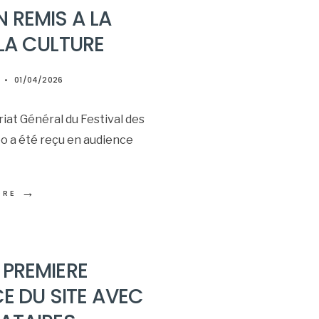
 REMIS A LA
 LA CULTURE
•
01/04/2026
iat Général du Festival des
 a été reçu en audience
→
ORE
 PREMIERE
 DU SITE AVEC