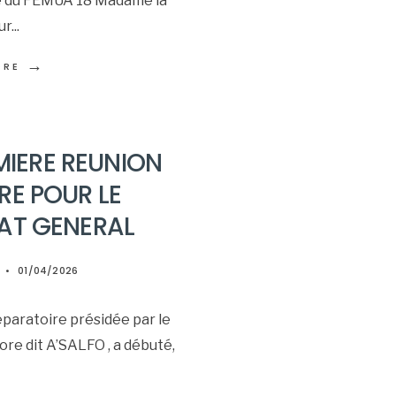
ne du FEMUA 18 Madame la
ur
...
→
ORE
MIERE REUNION
RE POUR LE
AT GENERAL
•
01/04/2026
paratoire présidée par le
re dit A’SALFO , a débuté,