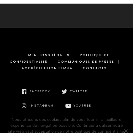
MENTIONS LÉGALES
POLITIQUE DE
CONFIDENTIALITÉ
COMMUNIQUÉS DE PRESSE
ACCRÉDITATION FEMUA
CONTACTS
FACEBOOK
TWITTER
INSTAGRAM
YOUTUBE
Nous utilisons des cookies afin de vous fournir la meilleure
expérience de navigation possible. Continuer à utiliser notre
site web vaut acceptation de notre politique de confidentialité.