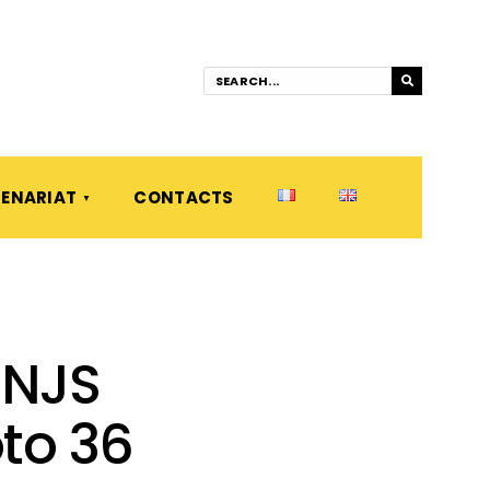
ENARIAT
CONTACTS
INJS
to 36