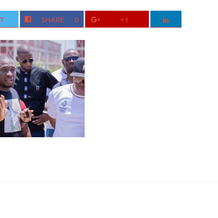
T
SHARE
0
+1