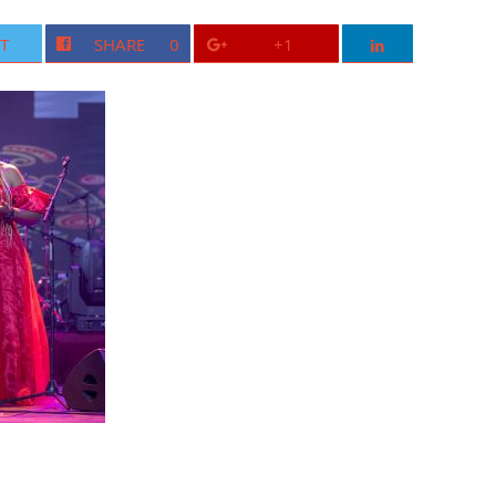
T
SHARE
0
+1