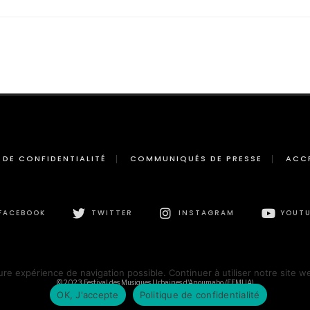
 DE CONFIDENTIALITÉ
COMMUNIQUÉS DE PRESSE
ACC
FACEBOOK
TWITTER
INSTAGRAM
YOUTU
ure expérience de navigation possible. Continuer à utiliser notre site w
© 2023 Festival des Musiques Urbaines d'Anoumabo (FEMUA)
OK, J'accepte
Politique de confidentialité