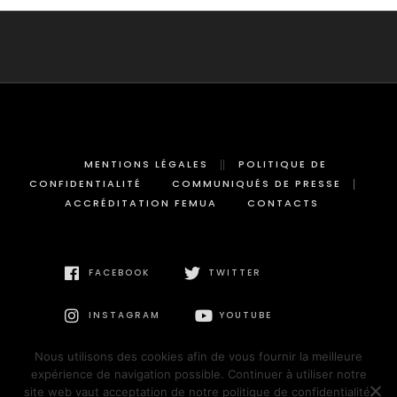
MENTIONS LÉGALES
POLITIQUE DE
CONFIDENTIALITÉ
COMMUNIQUÉS DE PRESSE
ACCRÉDITATION FEMUA
CONTACTS
FACEBOOK
TWITTER
INSTAGRAM
YOUTUBE
Nous utilisons des cookies afin de vous fournir la meilleure
expérience de navigation possible. Continuer à utiliser notre
site web vaut acceptation de notre politique de confidentialité.