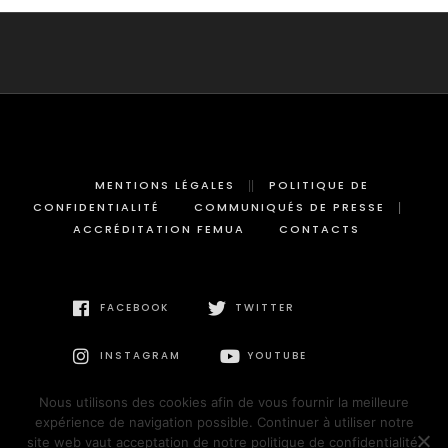
MENTIONS LÉGALES
POLITIQUE DE
CONFIDENTIALITÉ
COMMUNIQUÉS DE PRESSE
ACCRÉDITATION FEMUA
CONTACTS
FACEBOOK
TWITTER
INSTAGRAM
YOUTUBE
Nous utilisons des cookies afin de vous fournir la meilleure
expérience de navigation possible. Continuer à utiliser notre
site web vaut acceptation de notre politique de confidentialité.