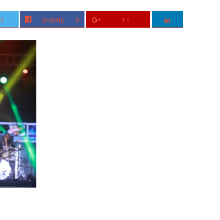
T
SHARE
0
+1