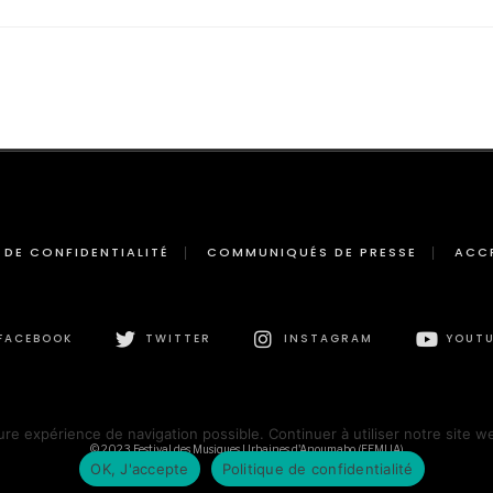
 DE CONFIDENTIALITÉ
COMMUNIQUÉS DE PRESSE
ACC
FACEBOOK
TWITTER
INSTAGRAM
YOUTU
ure expérience de navigation possible. Continuer à utiliser notre site w
© 2023 Festival des Musiques Urbaines d'Anoumabo (FEMUA)
OK, J'accepte
Politique de confidentialité