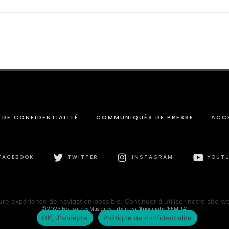
 DE CONFIDENTIALITÉ
COMMUNIQUÉS DE PRESSE
ACC
FACEBOOK
TWITTER
INSTAGRAM
YOUTU
ure expérience de navigation possible. Continuer à utiliser notre site w
© 2023 Festival des Musiques Urbaines d'Anoumabo (FEMUA)
OK, J'accepte
Politique de confidentialité