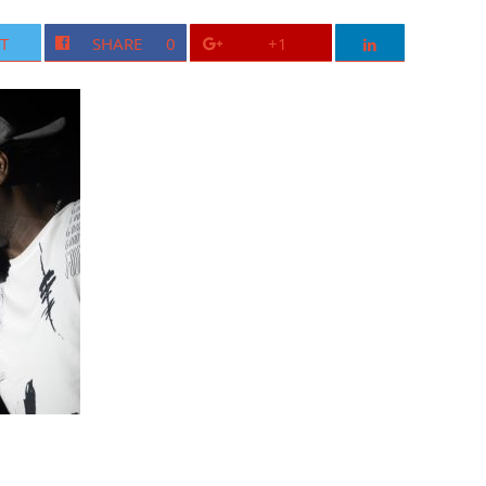
T
SHARE
0
+1