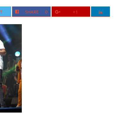
T
SHARE
0
+1