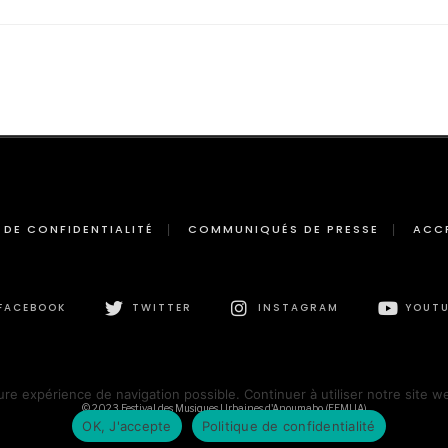
 DE CONFIDENTIALITÉ
COMMUNIQUÉS DE PRESSE
ACC
FACEBOOK
TWITTER
INSTAGRAM
YOUTU
ure expérience de navigation possible. Continuer à utiliser notre site w
© 2023 Festival des Musiques Urbaines d'Anoumabo (FEMUA)
OK, J'accepte
Politique de confidentialité