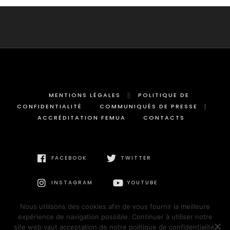
MENTIONS LÉGALES
POLITIQUE DE
CONFIDENTIALITÉ
COMMUNIQUÉS DE PRESSE
ACCRÉDITATION FEMUA
CONTACTS
FACEBOOK
TWITTER
INSTAGRAM
YOUTUBE
Nous utilisons des cookies afin de vous fournir la meilleure
expérience de navigation possible. Continuer à utiliser notre
site web vaut acceptation de notre politique de confidentialité.