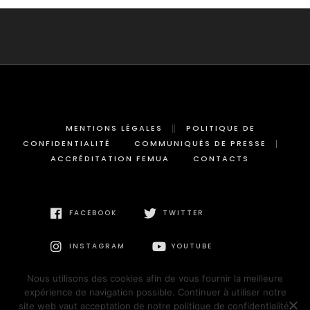
MENTIONS LÉGALES
POLITIQUE DE
CONFIDENTIALITÉ
COMMUNIQUÉS DE PRESSE
ACCRÉDITATION FEMUA
CONTACTS
FACEBOOK
TWITTER
INSTAGRAM
YOUTUBE
Nous utilisons des cookies afin de vous fournir la meilleure
expérience de navigation possible. Continuer à utiliser notre
site web vaut acceptation de notre politique de confidentialité.