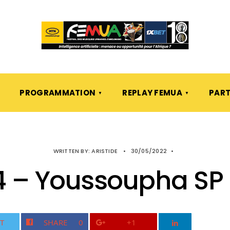
PROGRAMMATION
REPLAY FEMUA
PART
WRITTEN BY:
ARISTIDE
•
30/05/2022
•
 – Youssoupha SP 
T
SHARE
0
+1