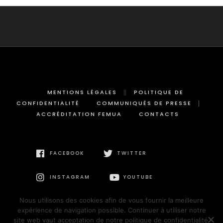
MENTIONS LÉGALES
POLITIQUE DE
CONFIDENTIALITÉ
COMMUNIQUÉS DE PRESSE
ACCRÉDITATION FEMUA
CONTACTS
FACEBOOK
TWITTER
INSTAGRAM
YOUTUBE
Nous utilisons des cookies afin de vous fournir la meilleure
expérience de navigation possible. Continuer à utiliser notre
site web vaut acceptation de notre politique de confidentialité.