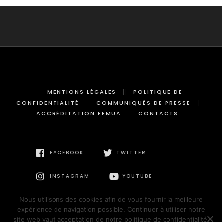
MENTIONS LÉGALES
POLITIQUE DE
CONFIDENTIALITÉ
COMMUNIQUÉS DE PRESSE
ACCRÉDITATION FEMUA
CONTACTS
FACEBOOK
TWITTER
INSTAGRAM
YOUTUBE
Nous utilisons des cookies afin de vous fournir la meilleure
expérience de navigation possible. Continuer à utiliser notre
site web vaut acceptation de notre politique de confidentialité.