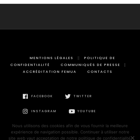
MENTIONS LÉGALES
POLITIQUE DE
CONFIDENTIALITÉ
COMMUNIQUÉS DE PRESSE
ACCRÉDITATION FEMUA
CONTACTS
FACEBOOK
TWITTER
INSTAGRAM
YOUTUBE
Nous utilisons des cookies afin de vous fournir la meilleure
expérience de navigation possible. Continuer à utiliser notre
site web vaut acceptation de notre politique de confidentialité.