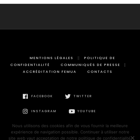
MENTIONS LÉGALES
POLITIQUE DE
CONFIDENTIALITÉ
COMMUNIQUÉS DE PRESSE
ACCRÉDITATION FEMUA
CONTACTS
FACEBOOK
TWITTER
INSTAGRAM
YOUTUBE
Nous utilisons des cookies afin de vous fournir la meilleure
expérience de navigation possible. Continuer à utiliser notre
site web vaut acceptation de notre politique de confidentialité.