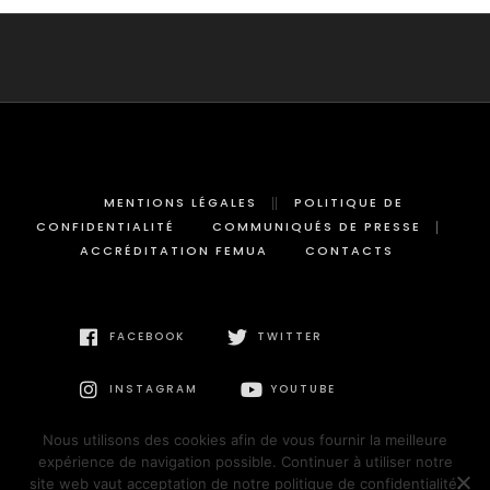
MENTIONS LÉGALES
POLITIQUE DE
CONFIDENTIALITÉ
COMMUNIQUÉS DE PRESSE
ACCRÉDITATION FEMUA
CONTACTS
FACEBOOK
TWITTER
INSTAGRAM
YOUTUBE
Nous utilisons des cookies afin de vous fournir la meilleure
expérience de navigation possible. Continuer à utiliser notre
site web vaut acceptation de notre politique de confidentialité.