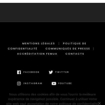
MENTIONS LÉGALES
POLITIQUE DE
CONFIDENTIALITÉ
COMMUNIQUÉS DE PRESSE
ACCRÉDITATION FEMUA
CONTACTS
FACEBOOK
TWITTER
INSTAGRAM
YOUTUBE
Nous utilisons des cookies afin de vous fournir la meilleure
expérience de navigation possible. Continuer à utiliser notre
site web vaut acceptation de notre politique de confidentialité.