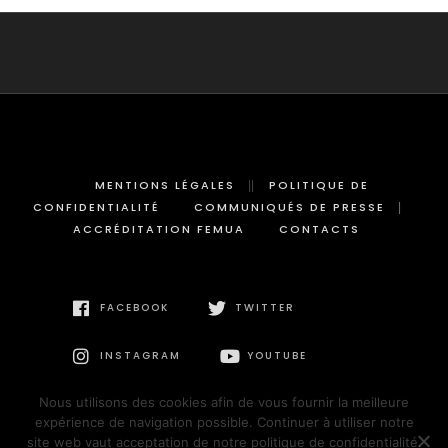
MENTIONS LÉGALES
POLITIQUE DE
CONFIDENTIALITÉ
COMMUNIQUÉS DE PRESSE
ACCRÉDITATION FEMUA
CONTACTS
FACEBOOK
TWITTER
INSTAGRAM
YOUTUBE
Nous utilisons des cookies afin de vous fournir la meilleure
expérience de navigation possible. Continuer à utiliser notre
site web vaut acceptation de notre politique de confidentialité.