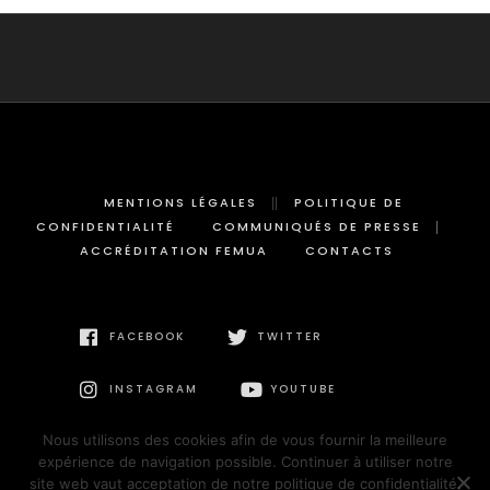
MENTIONS LÉGALES
POLITIQUE DE
CONFIDENTIALITÉ
COMMUNIQUÉS DE PRESSE
ACCRÉDITATION FEMUA
CONTACTS
FACEBOOK
TWITTER
INSTAGRAM
YOUTUBE
Nous utilisons des cookies afin de vous fournir la meilleure
expérience de navigation possible. Continuer à utiliser notre
site web vaut acceptation de notre politique de confidentialité.