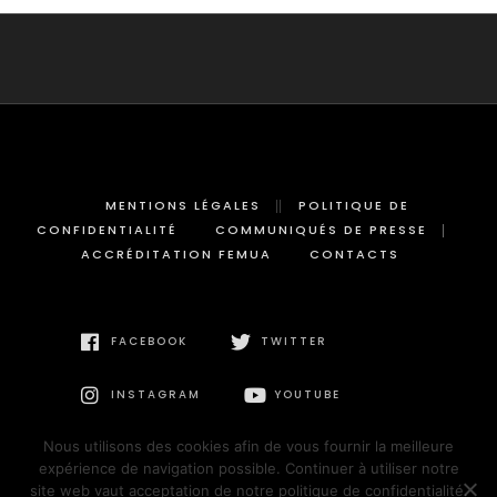
MENTIONS LÉGALES
POLITIQUE DE
CONFIDENTIALITÉ
COMMUNIQUÉS DE PRESSE
ACCRÉDITATION FEMUA
CONTACTS
FACEBOOK
TWITTER
INSTAGRAM
YOUTUBE
Nous utilisons des cookies afin de vous fournir la meilleure
expérience de navigation possible. Continuer à utiliser notre
site web vaut acceptation de notre politique de confidentialité.