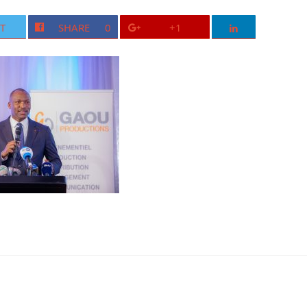
T
SHARE
0
+1