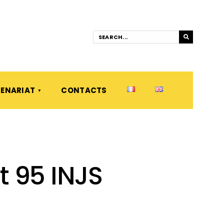
ENARIAT
CONTACTS
t 95 INJS