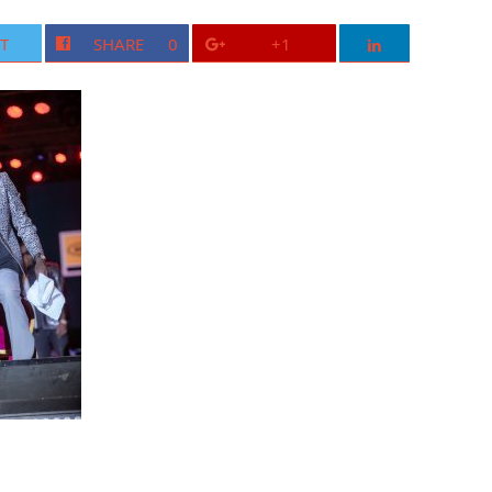
T
SHARE
0
+1