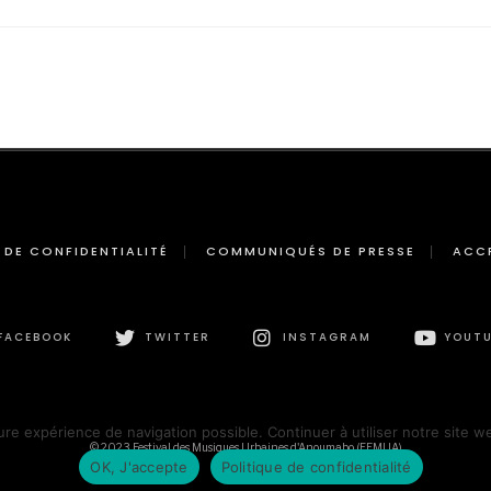
 DE CONFIDENTIALITÉ
COMMUNIQUÉS DE PRESSE
ACC
FACEBOOK
TWITTER
INSTAGRAM
YOUTU
ure expérience de navigation possible. Continuer à utiliser notre site w
© 2023 Festival des Musiques Urbaines d'Anoumabo (FEMUA)
OK, J'accepte
Politique de confidentialité