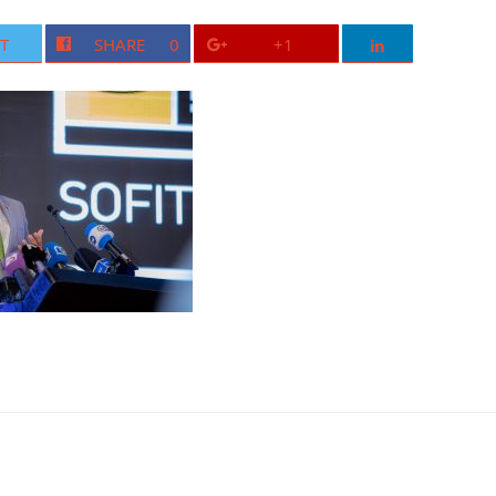
T
SHARE
0
+1