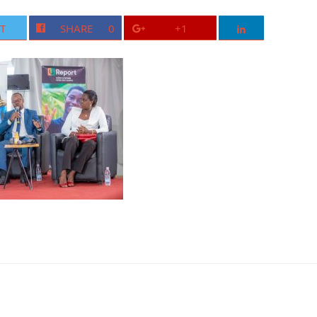
T
SHARE
0
+1