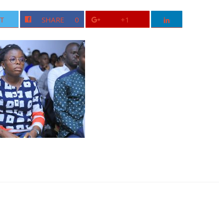
T
SHARE
0
+1